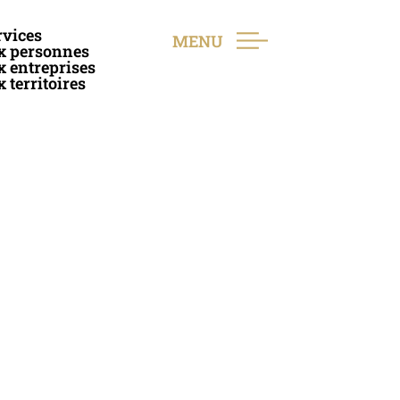
rvices
MENU
x personnes
x entreprises
 territoires