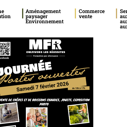
ne
Aménagement
Commerce
Se
ution
paysager
vente
au
Environnement
au
aux