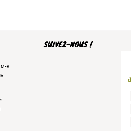
SUIVEZ-NOUS !
s MFR
le
d
er
t