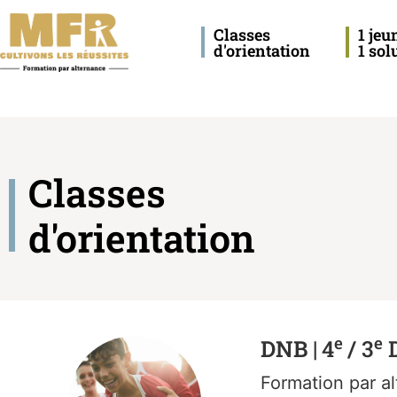
Classes
1 jeu
d'orientation
1 sol
Classes
d'orientation
e
e
DNB |
4
/ 3
D
Formation par
a