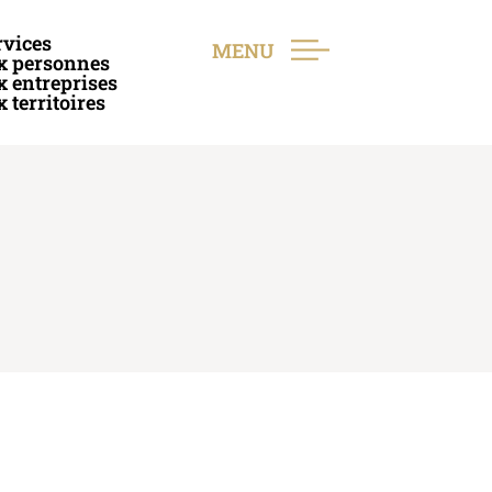
rvices
MENU
x personnes
x entreprises
 territoires