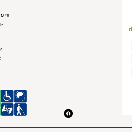
s MFR
le
d
er
t